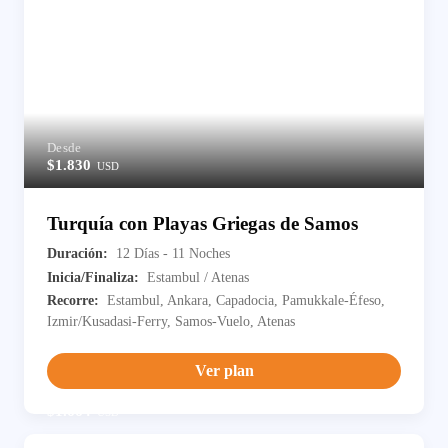
Desde
$1.830
USD
Turquía con Playas Griegas de Samos
Duración:
12 Días - 11 Noches
Inicia/Finaliza:
Estambul / Atenas
Recorre:
Estambul, Ankara, Capadocia, Pamukkale-Éfeso,
Izmir/Kusadasi-Ferry, Samos-Vuelo, Atenas
Ver plan
Desde
$1.664
USD