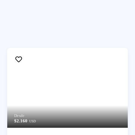
Desde
$2.160
USD