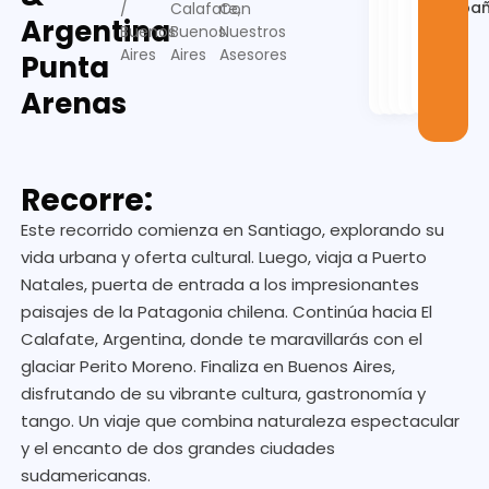
españ
/
Calafate,
Con
Argentina
Buenos
Buenos
Nuestros
Aires
Aires
Asesores
Punta
Arenas
Recorre:
Este recorrido comienza en Santiago, explorando su
vida urbana y oferta cultural. Luego, viaja a Puerto
Natales, puerta de entrada a los impresionantes
paisajes de la Patagonia chilena. Continúa hacia El
Calafate, Argentina, donde te maravillarás con el
glaciar Perito Moreno. Finaliza en Buenos Aires,
disfrutando de su vibrante cultura, gastronomía y
tango. Un viaje que combina naturaleza espectacular
y el encanto de dos grandes ciudades
sudamericanas.