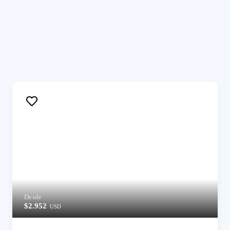
Desde
$2.952
USD