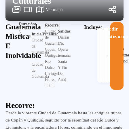
Culturales
Ver mapa
Duración:
Guatemala
Recorre:
Incluye:
6 Días -
Pedir
Ciudad
Salidas:
5
Inicia/Finaliza:
Mística
cotización
Noches
de
Diarias
Ciudad
Guatemala,
(No
E
de
Guia
Copán,
Opera
Guatemala
Inolvidable
Alojamiento
Desayuno
Traslado
en
Visita
Quitiguá,
Semana
/
español
Río
Santa
Ciudad
Dulce,
Y Fin
de
Livingston,
De
Guatemala
Flores,
Año).
Tikal.
Recorre:
Desde la vibrante Ciudad de Guatemala hasta las antiguas ruinas
de Copán y Quitiguá, seguido por la serenidad del Río Dulce y
Livingston, y la encantadora Flores, culminando en el imponente