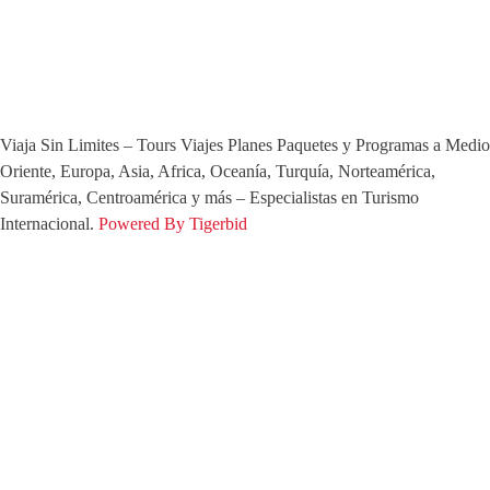
+57 315 818 4968
+57 315 383 5428
+57 318 200 2030
Viaja Sin Limites – Tours Viajes Planes Paquetes y Programas a Medio
Oriente, Europa, Asia, Africa, Oceanía, Turquía, Norteamérica,
Suramérica, Centroamérica y más – Especialistas en Turismo
Internacional.
Powered
By Tigerbid