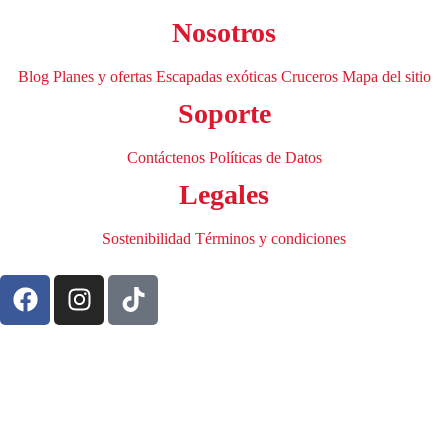
Nosotros
Blog
Planes y ofertas
Escapadas exóticas
Cruceros
Mapa del sitio
Soporte
Contáctenos
Políticas de Datos
Legales
Sostenibilidad
Términos y condiciones
info@viajasinlimites.co
(601)521 1697
+57 315 242 0015
+57 315 235 6664
+57 317 423 1458