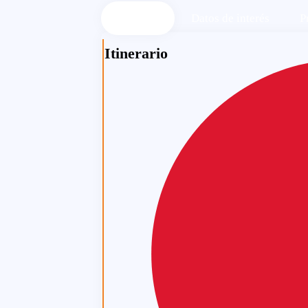
Itinerario
Datos de interés
P
Itinerario