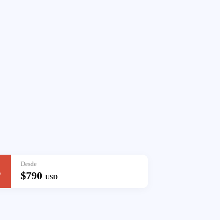
Desde
s
$790
USD