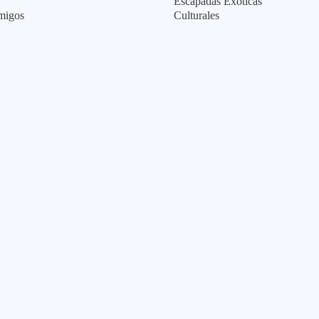
Escapadas Exóticas
migos
Culturales