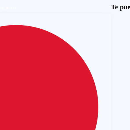
Te pue
reguntas