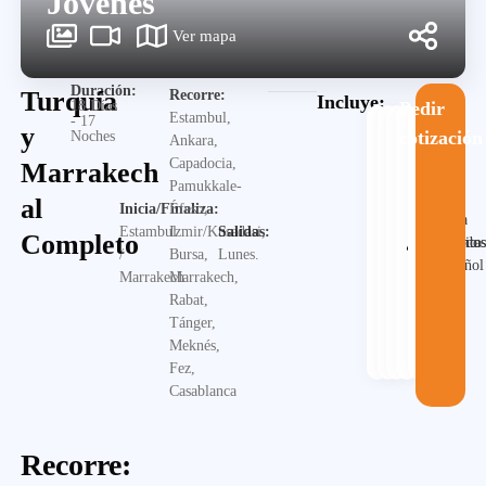
Jóvenes
Ver mapa
Duración:
Turquía
Recorre:
Incluye:
18 Días
Pedir
Estambul,
- 17
y
cotización
Noches
Ankara,
Capadocia,
Marrakech
Pamukkale-
al
Inicia/Finaliza:
Éfeso,
Guia
Estambul
Izmir/Kusadasi,
Salidas:
Completo
Alojamiento
Desayuno
Traslado
en
Visita
/
Bursa,
Lunes.
español
Marrakech
Marrakech,
Rabat,
Tánger,
Meknés,
Fez,
Casablanca
Recorre: