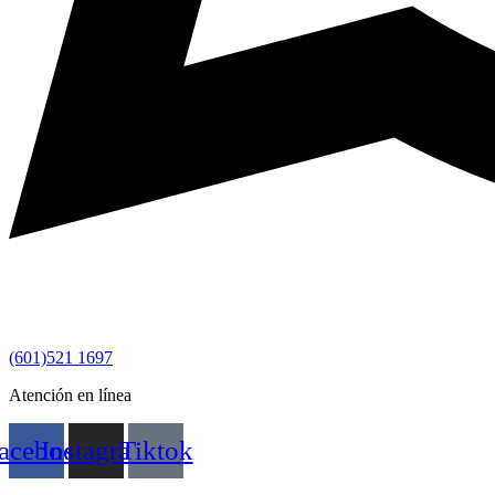
(601)521 1697
Atención en línea
acebook
Instagram
Tiktok