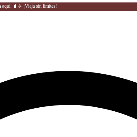
quí. 🧳✈️ ¡Viaja sin límites!