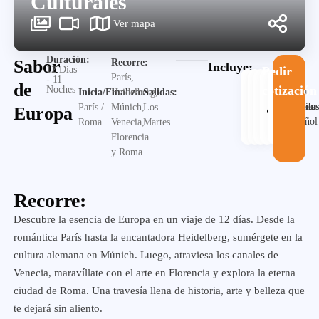
Culturales
Ver mapa
Duración:
Sabor
Recorre:
Incluye:
12 Días
Pedir
París,
- 11
de
cotización
Noches
Guia
Inicia/Finaliza:
Heidelberg,
Salidas:
Alojamiento
Desayuno
Traslado
en
Visita
París /
Múnich,
Los
Europa
español
Roma
Venecia,
Martes
Florencia
y Roma
Recorre:
Descubre la esencia de Europa en un viaje de 12 días. Desde la
romántica París hasta la encantadora Heidelberg, sumérgete en la
cultura alemana en Múnich. Luego, atraviesa los canales de
Venecia, maravíllate con el arte en Florencia y explora la eterna
ciudad de Roma. Una travesía llena de historia, arte y belleza que
te dejará sin aliento.