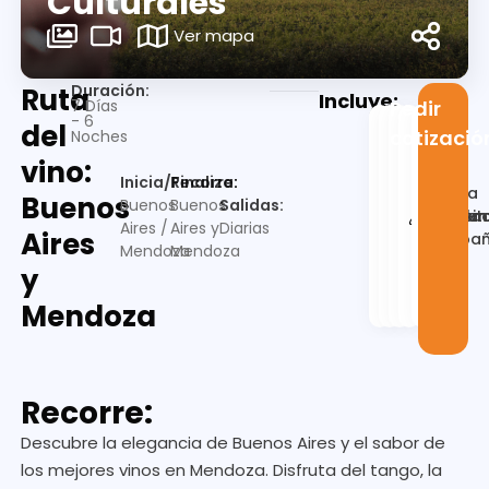
Culturales
Ver mapa
Duración:
Ruta
Incluye:
7 Días
Pedir
- 6
del
cotizació
Noches
vino:
Inicia/Finaliza:
Recorre:
Guia
Buenos
Buenos
Buenos
Salidas:
Alojamien
Desayu
Trasla
en
Visit
Aires /
Aires y
Diarias
Aires
españ
Mendoza
Mendoza
y
Mendoza
Recorre:
Descubre la elegancia de Buenos Aires y el sabor de
los mejores vinos en Mendoza. Disfruta del tango, la