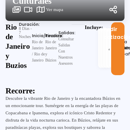
Culturales
Ver mapa
Duración:
Rio
Incluye:
Pedir
8 Días -
Salidas:
7
de
Inicia/Finaliza:
Recorre:
cotizació
Noches
Consultar
Guia
Rio de
Rio de
Janeiro
Salidas
Alojamien
Desayu
Trasla
en
Visit
Janeiro
Janeiro
Con
españ
y
/ Rio de
y
Nuestros
Janeiro
Búzios
Buzios
Asesores
Recorre:
Descubre la vibrante Rio de Janeiro y la encantadora Búzios en
un emocionante tour. Sumérgete en la energía de las playas de
Copacabana e Ipanema, explora el icónico Cristo Redentor y
disfruta de la vida nocturna carioca. En Búzios, relájate en sus
paradisíacas playas, explora sus boutiques y saborea la