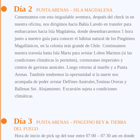
Día 2
PUNTA ARENAS – ISLA MAGDALENA
Comenzamos con esta inigualable aventura, después del check in en
nuestra oficina, nos dirigimos hacia Bahía Laredo en transfer para
embarcarnos hacia Isla Magdalena, donde desembarcaremos 1 hora
junto a nuestro guía para conocer el hábitat natural de los Pingüinos
Magallánicos, en la colonia más grande de Chile. Continuamos
nuestra travesía hasta Isla Marta para avistar Lobos Marinos (si las
condiciones climáticas lo permiten), cormoranes imperiales y
cientos de gaviotas australes. Luego retorno al muelle y a Punta
Arenas. También tendremos la oportunidad si la suerte nos
acompaña de poder avistar Delfines Australes,Toninas Overas y
Ballenas Sei. Alojamiento. Excursión sujeta a condiciones
climáticas.
Día 3
PUNTA ARENAS – PINGÜINO REY & TIERRA
DEL FUEGO
Hora de inicio de pick up del tour entre 07:00 – 07:30 am en donde