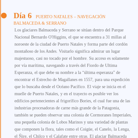
Día 6
PUERTO NATALES – NAVEGACIÓN
BALMACEDA & SERRANO
Los glaciares Balmaceda y Serrano se sitúan dentro del Parque
Nacional Bernardo O'Higgins, el que se encuentra a 31 millas al
noroeste de la ciudad de Puerto Natales y forma parte del cordón
montañoso de los Andes. Visitarlo significa admirar un lugar
majestuoso, casi no tocado por el hombre. Su acceso es solamente
por vía marítima, navegando a través del Fiordo de Ultima
Esperanza, el que debe su nombre a la “última esperanza” de
encontrar el Estrecho de Magallanes en 1557, para una expedición
que lo buscaba desde el Océano Pacífico. El viaje se inicia en el
muelle de Puerto Natales, y en el trayecto es posible ver los
edificios pertenecientes al frigorífico Bories, el cual fue una de las
industrias procesadoras de carne más grande de la Patagonia,
también se pueden observar una colonia de Cormoranes Imperiales,
una pequeña colonia de Lobos Marinos y una variedad de plantas
que componen la flora, tales como el Coigüe, el Canelo, la Lenga,
el Ñire, el Chilco y el Calafate entre otras. El glaciar Balmaceda