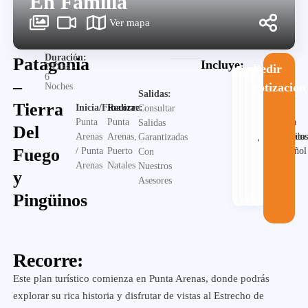
En Familia
Ver mapa
Duración:
Patagonia
Incluye:
7 Días -
Pedir
6
–
cotización
Noches
Salidas:
Tierra
Inicia/Finaliza:
Recorre:
Consultar
Guia
Punta
Punta
Salidas
Del
Alojamiento
Desayuno
Traslado
en
Visita
Arenas
Arenas,
Garantizadas
Fuego
español
/ Punta
Puerto
Con
Arenas
Natales
Nuestros
y
Asesores
Pingüinos
Recorre:
Este plan turístico comienza en Punta Arenas, donde podrás
explorar su rica historia y disfrutar de vistas al Estrecho de