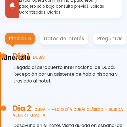
El tour opera con mínimo 2 pasajeros (1
pasajero solo bajo consulta previa). Salidas
Garantizadas: Diarias
Itinerario
Datos de interés
Preguntas
Día 1
Itinerario
DUBÁI
Llegada al aeropuerto Internacional de Dubái.
Recepción por un asistente de habla hispana y
traslado al hotel.
Día 2
DUBÁI – MEDIO DÍA DUBÁI CLÁSICO – SUBIDA
AL BURJ KHALIFA
Desayuno en el hotel. Visita guiada en español de