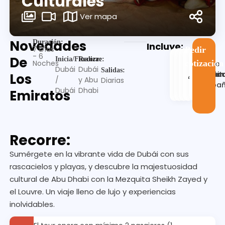
Culturales
Ver mapa
Novedades
Duración:
Incluye:
7 Días
Pedir
- 6
De
Inicia/Finaliza:
Recorre:
Noches
cotización
Guia
Dubái
Dubái
Salidas:
Alojamien
Desayu
Trasla
en
Visit
Los
/
y Abu
Diarias
españ
Dubái
Dhabi
Emiratos
Recorre:
Sumérgete en la vibrante vida de Dubái con sus
rascacielos y playas, y descubre la majestuosidad
cultural de Abu Dhabi con la Mezquita Sheikh Zayed y
el Louvre. Un viaje lleno de lujo y experiencias
inolvidables.