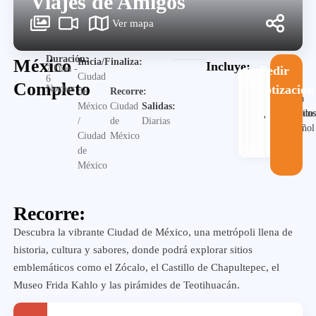
Viajes de Amigos
Ver mapa
Duración:
México
Inicia/Finaliza:
Incluye:
7 Días -
Pedir
Ciudad
6
Completo
cotización
Noches
de
Recorre:
Guia
México
Ciudad
Salidas:
Alojamiento
Desayuno
Traslado
en
Visita
/
de
Diarias
español
Ciudad
México
de
México
Recorre:
Descubra la vibrante Ciudad de México, una metrópoli llena de
historia, cultura y sabores, donde podrá explorar sitios
emblemáticos como el Zócalo, el Castillo de Chapultepec, el
Museo Frida Kahlo y las pirámides de Teotihuacán.