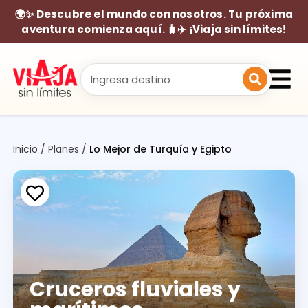
🌍✨ Descubre el mundo con nosotros. Tu próxima
aventura comienza aquí. 🧳✈️ ¡Viaja sin límites!
Inicio
/
Planes
/
Lo Mejor de Turquía y Egipto
Cruceros fluviales y