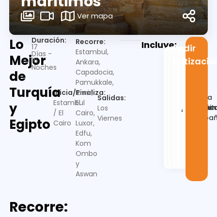
marítimos
Ver mapa
Duración:
Lo
Recorre:
Incluye:
17
Pedir
Estambul,
Días -
Mejor
cotizació
16
Ankara,
Noches
Capadocia,
de
Pamukkale,
Turquía
Inicia/Finaliza:
Izmir,
Guia
Salidas:
Estambul
El
y
Alojamien
Desayu
Trasla
en
Visit
Los
/ El
Cairo,
españ
Viernes
Egipto
Cairo
Luxor,
Edfu,
Kom
Ombo
y
Aswan
Recorre: