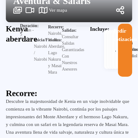
Aventura & Safaris
Ver mapa
Duración:
Kenya
Recorre:
Incluye:
6 Días -
Pedir
Salidas:
Nairobi,
5
aberdare
Consultar
cotización
Noches
Inicia/Finaliza:
Monte
Guia
Salidas
Nairobi
Aberdare,
Alojamiento
Desayuno
Traslado
en
Visita
Garantizadas
/
Lago
español
Con
Nairobi
Nakuru
Nuestros
y Masai
Asesores
Mara
Recorre:
Descubre la majestuosidad de Kenia en un viaje inolvidable que
comienza en la vibrante Nairobi, continúa por los paisajes
impresionantes del Monte Aberdare y el hermoso Lago Nakuru,
y culmina con un safari en la legendaria reserva de Masai Mara.
Una aventura llena de vida salvaje, naturaleza y cultura única te