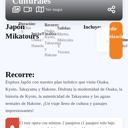
Culturales
Ver mapa
Duración:
Japón
Recorre:
Incluye:
10 Días
Pedir
Salidas:
Osaka,
- 9
Guia
Inicia/Finaliza:
Mikatours
Martes,
cotización
Noches
Kyoto,
Alojamiento
Desayuno
Traslado
en
Visita
Osaka /
Miércoles
Takayama
español
Haneda
Y
y
Viernes
Hakone
Recorre:
Explora Japón con nuestro plan turístico que visita Osaka,
Kyoto, Takayama y Hakone. Disfruta la modernidad de Osaka, la
historia de Kyoto, la autenticidad de Takayama y las aguas
termales de Hakone. ¡Un viaje lleno de cultura y paisajes
impresionantes!
El tour opera con mínimo 2 pasajeros (1 pasajero solo bajo