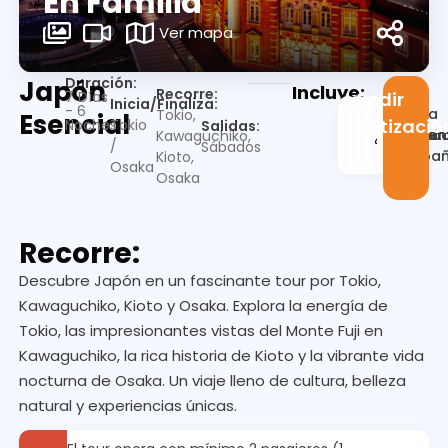
En Familia
Ver mapa
Duración:
Japón
Incluye:
Recorre:
7 Días
Pedir
Inicia/Finaliza:
- 6
Guia
Tokio,
Esencial
cotizació
Noches
Tokio
Salidas:
Alojamien
Desayu
Trasla
en
Visit
Kawaguchiko,
/
Sábados
españ
Kioto,
Osaka
Osaka
Recorre:
Descubre Japón en un fascinante tour por Tokio,
Kawaguchiko, Kioto y Osaka. Explora la energía de
Tokio, las impresionantes vistas del Monte Fuji en
Kawaguchiko, la rica historia de Kioto y la vibrante vida
nocturna de Osaka. Un viaje lleno de cultura, belleza
natural y experiencias únicas.