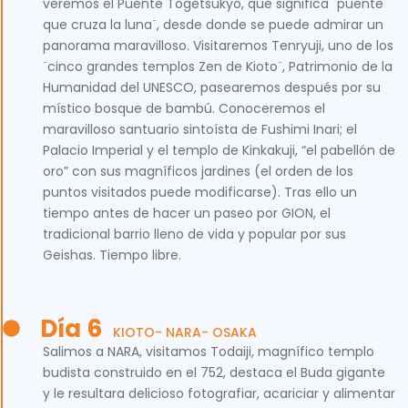
veremos el Puente Togetsukyo, que significa ¨puente
que cruza la luna¨, desde donde se puede admirar un
panorama maravilloso. Visitaremos Tenryuji, uno de los
¨cinco grandes templos Zen de Kioto¨, Patrimonio de la
Humanidad del UNESCO, pasearemos después por su
místico bosque de bambú. Conoceremos el
maravilloso santuario sintoísta de Fushimi Inari; el
Palacio Imperial y el templo de Kinkakuji, “el pabellón de
oro” con sus magníficos jardines (el orden de los
puntos visitados puede modificarse). Tras ello un
tiempo antes de hacer un paseo por GION, el
tradicional barrio lleno de vida y popular por sus
Geishas. Tiempo libre.
Día 6
KIOTO- NARA- OSAKA
Salimos a NARA, visitamos Todaiji, magnífico templo
budista construido en el 752, destaca el Buda gigante
y le resultara delicioso fotografiar, acariciar y alimentar