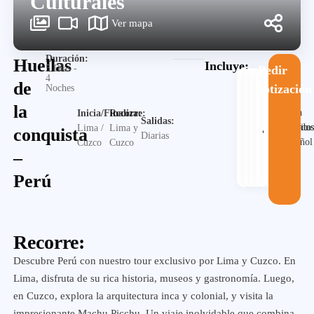
Culturales
Ver mapa
Duración:
Huellas
Incluye:
5 Días -
Pedir
4
de
cotización
Noches
la
Guia
Inicia/Finaliza:
Recorre:
Salidas:
Alojamiento
Desayuno
Traslado
en
Visita
Lima /
Lima y
conquista
Diarias
español
Cuzco
Cuzco
–
Perú
Recorre:
Descubre Perú con nuestro tour exclusivo por Lima y Cuzco. En
Lima, disfruta de su rica historia, museos y gastronomía. Luego,
en Cuzco, explora la arquitectura inca y colonial, y visita la
impresionante Machu Picchu. Un viaje inolvidable que combina