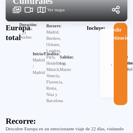
Culturales
Ver mapa
Duración:
Europa
Recorre:
Incluye:
22 Días
Pedir
Madrid,
- 21
total
cotización
Noches
Burdeos,
Orleans,
Londres,
Inicia/Finaliza:
Guia
París,
Salidas:
Madrid
Alojamiento
Desayuno
Traslado
en
Visita
Heidelberg,
Los
/
español
Múnich,
Martes
Madrid
Venecia,
Florencia,
Roma,
Niza y
Barcelona
Recorre:
Descubre Europa en un emocionante viaje de 22 días, visitando