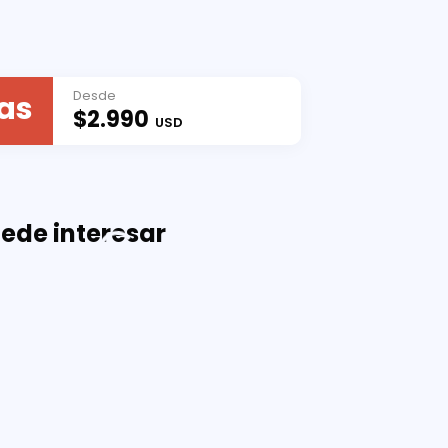
Desde
ías
$2.990
USD
ede interesar