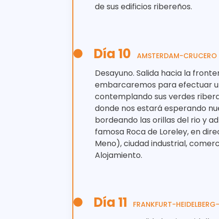
de sus edificios ribereños.
Día 10
AMSTERDAM-CRUCERO P
Desayuno. Salida hacia la front
embarcaremos para efectuar un 
contemplando sus verdes riberas, 
donde nos estará esperando nues
bordeando las orillas del rio y a
famosa Roca de Loreley, en dire
Meno), ciudad industrial, comerc
Alojamiento.
Día 11
FRANKFURT-HEIDELBERG-