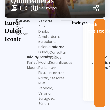
Quinceañeras
Ver mapa
Duración:
Recorre:
Euro
Incluye:
26
Pedir
Abu
Días -
Dubái
cotizació
25
Dhabi,
Noches
Ámsterdam,
Iconic
Barcelona,
Bolonia,
Salidas:
Dubái,
Consultar
Guia
Inicia/Finaliza:
Lombardía,
Salidas
Alojamien
Desayu
Trasla
en
Visit
París /
Madrid,
Garantizadas
españ
Madrid
París,
Con
Pisa,
Nuestros
Roma,
Asesores
Rust,
Venecia,
Verona,
Zaragoza,
Zúrich