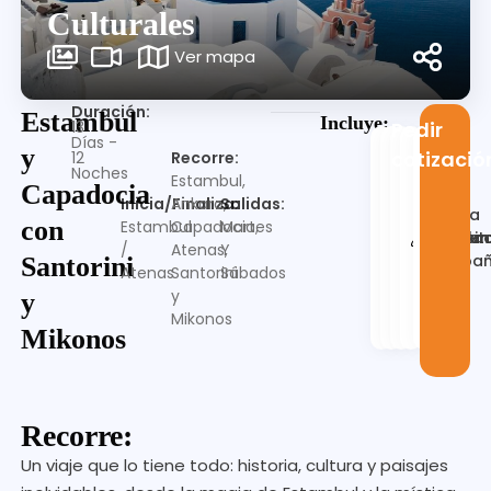
Culturales
Ver mapa
Duración:
Estambul
Incluye:
13
Pedir
Días -
y
cotizació
Recorre:
12
Noches
Estambul,
Capadocia
Inicia/Finaliza:
Ankara,
Salidas:
Guia
con
Estambul
Capadocia,
Martes
Alojamien
Desayu
Trasla
en
Visit
/
Atenas,
Y
españ
Santorini
Atenas
Santorini
Sábados
y
y
Mikonos
Mikonos
Recorre:
Un viaje que lo tiene todo: historia, cultura y paisajes