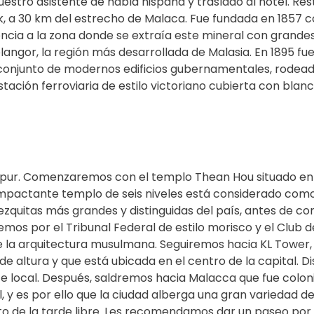
tro asistente de habla hispana y traslado al hotel. Resto
ak, a 30 km del estrecho de Malaca. Fue fundada en 185
rencia a la zona donde se extraía este mineral con gran
angor, la región más desarrollada de Malasia. En 1895 fu
 conjunto de modernos edificios gubernamentales, rodeado
stación ferroviaria de estilo victoriano cubierta con blan
ur. Comenzaremos con el templo Thean Hou situado en Ro
mpactante templo de seis niveles está considerado como
ezquitas más grandes y distinguidas del país, antes de 
mos por el Tribunal Federal de estilo morisco y el Club d
de la arquitectura musulmana. Seguiremos hacia KL Tower,
de altura y que está ubicada en el centro de la capital.
 local. Después, saldremos hacia Malacca que fue coloni
 y es por ello que la ciudad alberga una gran variedad d
to de la tarde libre. Les recomendamos dar un paseo por e