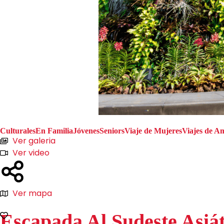
Culturales
En Familia
Jóvenes
Seniors
Viaje de Mujeres
Viajes de A
Ver galeria
Ver video
Ver mapa
Escapada Al Sudeste Asiát