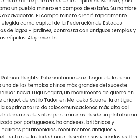
 del día libre para conocer la capital de Malasia, país
7 como un pueblo minero en campos de estaño. Su nombre
des excavadoras. El campo minero creció rápidamente
e elegida como capital de la Federación de Estados
s de lagos y jardines, contrasta con antiguos templos y
cas cúpulas. Alojamiento.
bson Heights. Este santuario es el hogar de la diosa
 uno de los templos chinos más grandes del sudeste
continuar hacia Tugu Negara, un monumento de guerra en
e críquet de estilo Tudor en Merdeka Square; la antigua
 la séptima torre de telecomunicaciones más alta del
 Disfrutaremos de vistas panorámicas desde su plataforma
zada por portugueses, holandeses, británicos y
e edificios patrimoniales, monumentos antiguos y
l centro de la ciudad para descubrir sus variados estilos