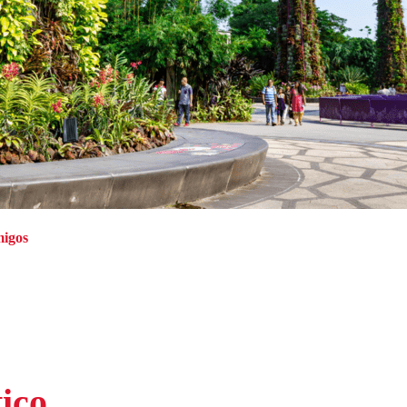
migos
ico