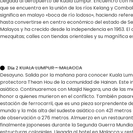
Llegada al aeropuerto de Kuala Lumpur. Encuentro con nues
que se encuentra en la unión de los ríos Kelang y Comb
significa en malayo «boca de río lodoso», haciendo refe
hasta convertirse en centro económico del estado de Sel
Malayos y ha crecido desde la independencia en 1963. El
mezquitas; calles con tiendas orientales y su magnífica e
KUALA LUMPUR - MALACCA
Día 2
Desayuno. Salida por la mañana para conocer Kuala Lump
protectora Thean Hou de la comunidad de Hainan. Este i
asiático. Continuaremos con Masjid Negara, una de las m
honor a quienes murieron en el conflicto. También pasare
estación de ferrocarril, que es una pieza sorprendente 
mundo y la más alta del sudeste asiático con 421 metros 
de observación a 276 metros. Almuerzo en un restaurante
finalmente japoneses durante la Segunda Guerra Mundial,
estructuras coloniales. Llegada al hotel en Malacca y res