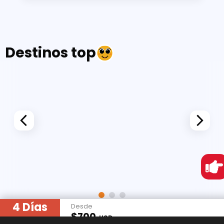
Destinos top
4 Días
Desde
$700
USD