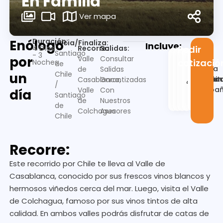
En Familia
Ver mapa
Duración:
Enólogo
Inicia/Finaliza:
Incluye:
Recorre:
4 Días
Salidas:
Pedir
Santiago
- 3
por
Valle
Consultar
cotizació
Noches
de
Guia
de
Salidas
Chile
un
Alojamien
Desayu
Trasla
en
Visit
Casablanca,
Garantizadas
/
españ
Valle
Con
día
Santiago
de
Nuestros
de
Colchagua
Asesores
Chile
Recorre:
Este recorrido por Chile te lleva al Valle de
Casablanca, conocido por sus frescos vinos blancos y
hermosos viñedos cerca del mar. Luego, visita el Valle
de Colchagua, famoso por sus vinos tintos de alta
calidad. En ambos valles podrás disfrutar de catas de