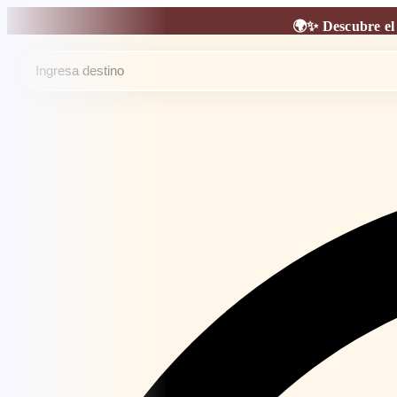
Ir
🌍✨ Descubre el 
al
contenido
Search
...