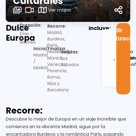
Culturales
Ver mapa
Duración:
Dulce
Recorre:
Incluye:
20
Pedir
Madrid,
Días -
Europa
cotizació
19
Burdeos,
Noches
París,
Inicia/Finaliza:
Guia
Heidelberg,
Salidas:
Madrid
Alojamien
Desayu
Trasla
en
Visit
Múnich,
Los
/
españ
Venecia,
Sábados
Madrid
Florencia,
Roma,
Niza y
Barcelona
Recorre:
Descubre lo mejor de Europa en un viaje increíble que
comienza en la vibrante Madrid, sigue por la
encantadora Burdeos y la romántica París, pasando