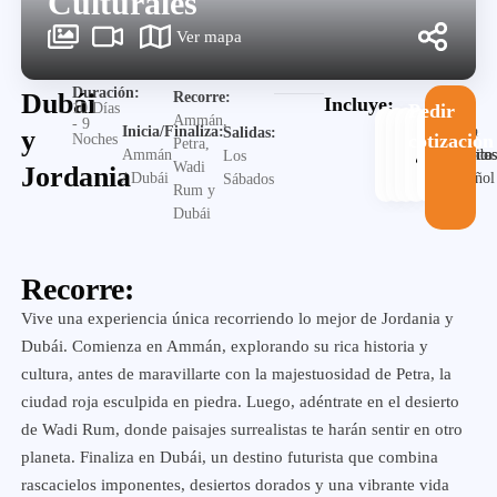
Culturales
Ver mapa
Duración:
Dubái
Recorre:
Incluye:
10 Días
Pedir
Ammán,
- 9
Guia
Inicia/Finaliza:
y
Salidas:
cotización
Noches
Petra,
Alojamiento
Desayuno
Traslado
en
Visita
Ammán
Los
Wadi
Jordania
español
/ Dubái
Sábados
Rum y
Dubái
Recorre:
Vive una experiencia única recorriendo lo mejor de Jordania y
Dubái. Comienza en Ammán, explorando su rica historia y
cultura, antes de maravillarte con la majestuosidad de Petra, la
ciudad roja esculpida en piedra. Luego, adéntrate en el desierto
de Wadi Rum, donde paisajes surrealistas te harán sentir en otro
planeta. Finaliza en Dubái, un destino futurista que combina
rascacielos imponentes, desiertos dorados y una vibrante vida