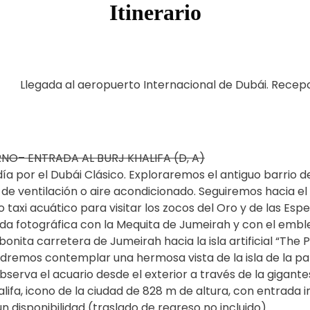
Itinerario
Llegada al aeropuerto Internacional de Dubái. Recepci
NO– ENTRADA AL BURJ KHALIFA (D, A)
ía por el Dubái Clásico. Exploraremos el antiguo barrio d
de ventilación o aire acondicionado. Seguiremos hacia el
 taxi acuático para visitar los zocos del Oro y de las Es
a fotográfica con la Mequita de Jumeirah y con el emblem
nita carretera de Jumeirah hacia la isla artificial “The 
odremos contemplar una hermosa vista de la isla de la pa
erva el acuario desde el exterior a través de la gigantes
lifa, icono de la ciudad de 828 m de altura, con entrada i
ún disponibilidad (traslado de regreso no incluido).