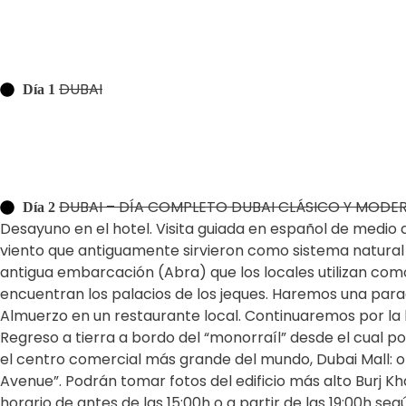
DUBAI
Día 1
DUBAI – DÍA COMPLETO DUBAI CLÁSICO Y MODER
Día 2
Desayuno en el hotel. Visita guiada en español de medio d
viento que antiguamente sirvieron como sistema natural 
antigua embarcación (Abra) que los locales utilizan como
encuentran los palacios de los jeques. Haremos una parad
Almuerzo en un restaurante local. Continuaremos por la bo
Regreso a tierra a bordo del “monorraíl” desde el cual p
el centro comercial más grande del mundo, Dubai Mall: obs
Avenue”. Podrán tomar fotos del edificio más alto Burj Kha
horario de antes de las 15:00h o a partir de las 19:00h seg