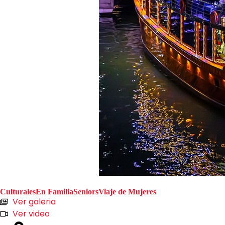
Culturales
En Familia
Seniors
Viaje de Mujeres
Ver galeria
Ver video