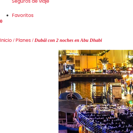
Seguros de viaje
Favoritos
0
Inicio
Planes
/
/
Dubái con 2 noches en Abu Dhabi