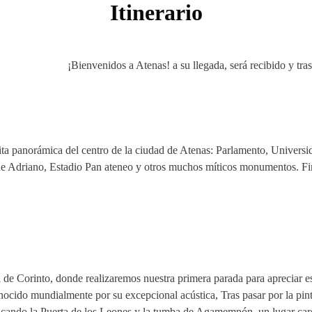
Itinerario
¡Bienvenidos a Atenas! a su llegada, será recibido y tra
sita panorámica del centro de la ciudad de Atenas: Parlamento, Univers
 Adriano, Estadio Pan ateneo y otros muchos míticos monumentos. Final
l de Corinto, donde realizaremos nuestra primera parada para apreciar 
conocido mundialmente por su excepcional acústica, Tras pasar por la pi
acando la Puerta de los Leones y la tumba de Agamemnón, un lugar carga