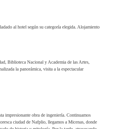
sladado al hotel según su categoría elegida. Alojamiento
idad, Biblioteca Nacional y Academia de las Artes,
izada la panorámica, visita a la espectacular
esta impresionante obra de ingeniería. Continuamos
ntoresca ciudad de Nafplio, llegamos a Micenas, donde
do de historia y mitología. Por la tarde, atravesando