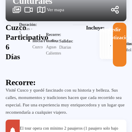
Culturales
Ver mapa
Duración:
Cuzco
Incluye:
6 Días -
Pedir
5
Recorre:
Participativo
cotización
Noches
Guia
Inicia/Finaliza:
Cuzco,
Salidas:
Alojamiento
Desayuno
Traslado
en
Visita
6
Cuzco
Aguas
Diarias
español
Calientes
Días
Recorre:
Visité Cusco y quedé fascinado con su historia y belleza. Sus
calles, monumentos y tradiciones hacen que cada recorrido sea
especial. Fue una experiencia muy enriquecedora y un lugar que
recomendaría a cualquier viajero.
El tour opera con mínimo 2 pasajeros (1 pasajero solo bajo