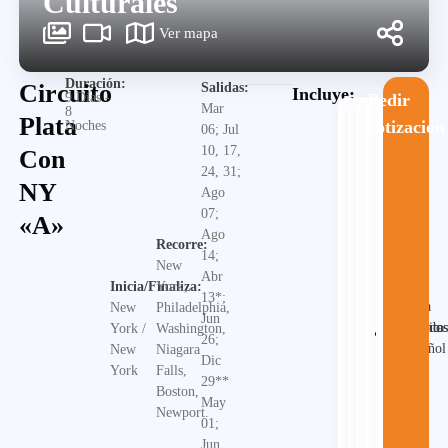
Culturales
Ver mapa
Duración:
Circuito
Salidas:
Incluye:
9 Días -
Pedir
Mar
8
Plata
cotización
Noches
06; Jul
10, 17,
Con
24, 31;
NY
Ago
07;
«A»
Ago
Recorre:
14;
New
Abr
Inicia/Finaliza:
York,
13*;
Guia
New
Philadelphia,
Jun
Alojamiento
Desayuno
Traslado
en
Visita
York /
Washington,
26;
español
New
Niagara
Dic
York
Falls,
29**
Boston,
May
Newport.
01;
Jun