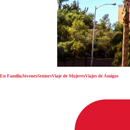
En Familia
Jóvenes
Seniors
Viaje de Mujeres
Viajes de Amigos