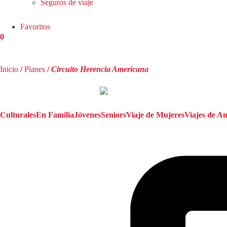
Seguros de viaje
Favoritos
0
Inicio
/
Planes
/
Circuito Herencia Americana
Culturales
En Familia
Jóvenes
Seniors
Viaje de Mujeres
Viajes de A