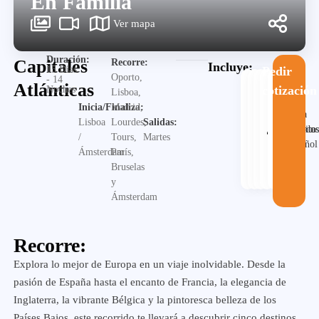
En Familia
Ver mapa
Duración:
Capitales
Recorre:
Incluye:
15 Días
Pedir
Oporto,
- 14
Atlánticas
cotización
Noches
Lisboa,
Inicia/Finaliza:
Madrid,
Guia
Lisboa
Lourdes,
Salidas:
Alojamiento
Desayuno
Traslado
en
Visita
/
Tours,
Martes
español
Ámsterdam
París,
Bruselas
y
Ámsterdam
Recorre:
Explora lo mejor de Europa en un viaje inolvidable. Desde la
pasión de España hasta el encanto de Francia, la elegancia de
Inglaterra, la vibrante Bélgica y la pintoresca belleza de los
Países Bajos, este recorrido te llevará a descubrir cinco destinos