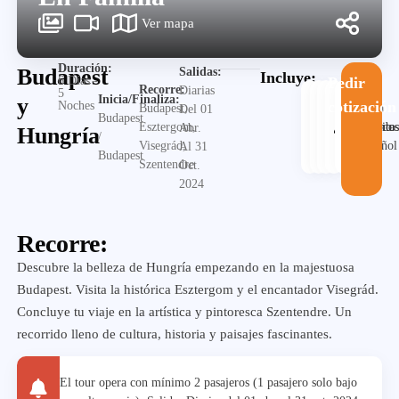
Ver mapa
Duración:
Budapest
Salidas:
Incluye:
6 Días -
Pedir
Recorre:
Diarias
5
Inicia/Finaliza:
y
cotización
Noches
Guia
Budapest,
Del 01
Budapest
Alojamiento
Desayuno
Traslado
en
Visita
Esztergom,
Abr.
Hungría
/
español
Visegrád,
Al 31
Budapest
Szentendre
Oct.
2024
Recorre:
Descubre la belleza de Hungría empezando en la majestuosa
Budapest. Visita la histórica Esztergom y el encantador Visegrád.
Concluye tu viaje en la artística y pintoresca Szentendre. Un
recorrido lleno de cultura, historia y paisajes fascinantes.
El tour opera con mínimo 2 pasajeros (1 pasajero solo bajo