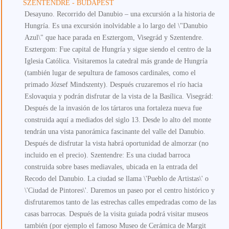
SZENTENDRE - BUDAPEST
Desayuno. Recorrido del Danubio – una excursión a la historia de
Hungría. Es una excursión inolvidable a lo largo del \"Danubio
Azul\" que hace parada en Esztergom, Visegrád y Szentendre.
Esztergom: Fue capital de Hungría y sigue siendo el centro de la
Iglesia Católica. Visitaremos la catedral más grande de Hungría
(también lugar de sepultura de famosos cardinales, como el
primado József Mindszenty). Después cruzaremos el río hacia
Eslovaquia y podrán disfrutar de la vista de la Basílica. Visegrád:
Después de la invasión de los tártaros una fortaleza nueva fue
construida aquí a mediados del siglo 13. Desde lo alto del monte
tendrán una vista panorámica fascinante del valle del Danubio.
Después de disfrutar la vista habrá oportunidad de almorzar (no
incluido en el precio). Szentendre: Es una ciudad barroca
construida sobre bases mediavales, ubicada en la entrada del
Recodo del Danubio. La ciudad se llama \'Pueblo de Artistas\' o
\'Ciudad de Pintores\'. Daremos un paseo por el centro histórico y
disfrutaremos tanto de las estrechas calles empedradas como de las
casas barrocas. Después de la visita guiada podrá visitar museos
también (por ejemplo el famoso Museo de Cerámica de Margit