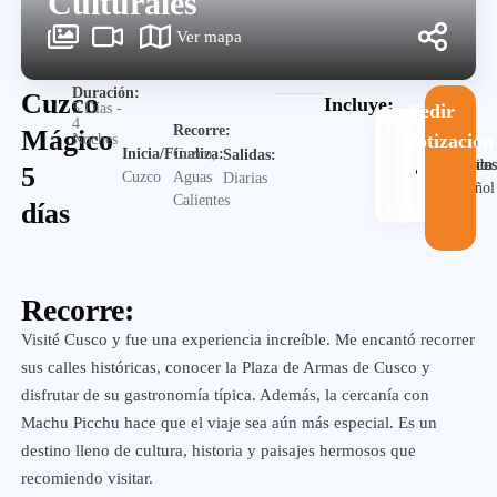
Culturales
Ver mapa
Duración:
Cuzco
Incluye:
5 Días -
Pedir
4
Recorre:
Mágico
cotización
Noches
Guia
Inicia/Finaliza:
Cuzco,
Salidas:
Alojamiento
Desayuno
Traslado
en
Visita
5
Cuzco
Aguas
Diarias
español
Calientes
días
Recorre:
Visité Cusco y fue una experiencia increíble. Me encantó recorrer
sus calles históricas, conocer la Plaza de Armas de Cusco y
disfrutar de su gastronomía típica. Además, la cercanía con
Machu Picchu hace que el viaje sea aún más especial. Es un
destino lleno de cultura, historia y paisajes hermosos que
recomiendo visitar.