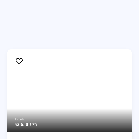
Desde
$2.650
USD