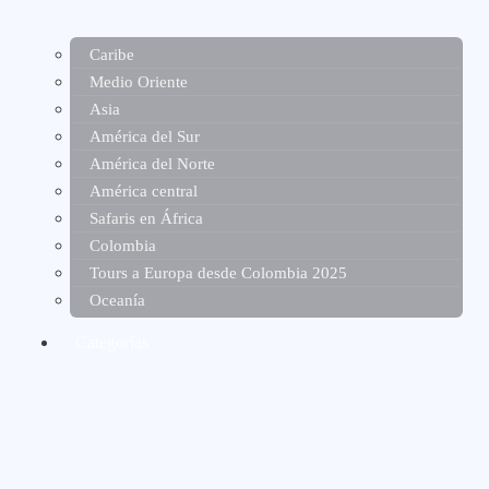
Caribe
Medio Oriente
Asia
América del Sur
América del Norte
América central
Safaris en África
Colombia
Tours a Europa desde Colombia 2025
Oceanía
Categorías