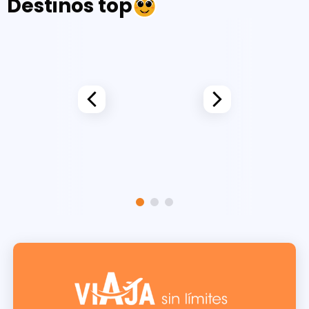
Destinos top
Arg