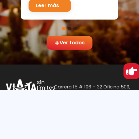
Leer más
Ver todos
sin
Carrera 15 # 106 – 32 Oficina 509,
límites
Edificio Torre Las Villas
Barrio Santa Paula
Bogotá, Colombia
Nosotros
Soporte
Blog
Contáctenos