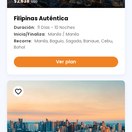
$2.638
USD
Filipinas Auténtica
Duración:
11 Días - 10 Noches
Inicia/Finaliza:
Manila / Manila
Recorre:
Manila, Baguio, Sagada, Banaue, Cebu,
Bohol
Ver plan