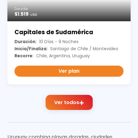
Desde
$1.519
USD
Capitales de Sudamérica
Duración:
10 Días - 9 Noches
Inicia/Finaliza:
Santiago de Chile / Montevideo
Recorre:
Chile, Argentina, Uruguay
Ver plan
Ver todos
Uruguay combina playas doradas, ciudades