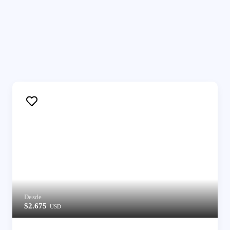
Desde
$2.675
USD