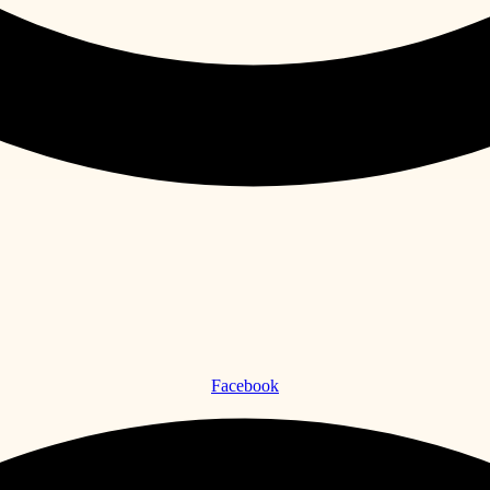
Facebook