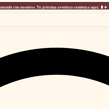
mundo con nosotros. Tu próxima aventura comienza aquí. 🧳✈️ ¡V