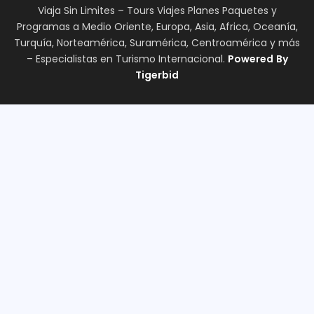
Viaja Sin Limites – Tours Viajes Planes Paquetes y
Programas a Medio Oriente, Europa, Asia, Africa, Oceanía,
Turquía, Norteamérica, Suramérica, Centroamérica y más
– Especialistas en Turismo Internacional.
Powered
By
Tigerbid