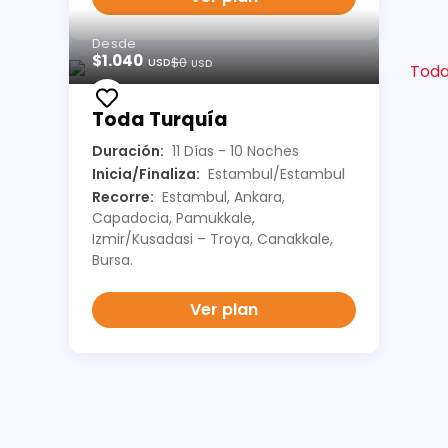
Desde
$1.040
$0
USD
USD
Toda Turquía
Duración:
11 Días - 10 Noches
Inicia/Finaliza:
Estambul/Estambul
Recorre:
Estambul, Ankara,
Capadocia, Pamukkale,
Izmir/Kusadasi – Troya, Canakkale,
Bursa.
Ver plan