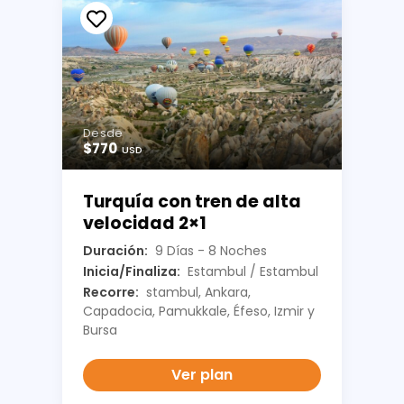
Desde
$770
USD
Turquía con tren de alta
velocidad 2×1
Duración:
9 Días - 8 Noches
Inicia/Finaliza:
Estambul / Estambul
Recorre:
stambul, Ankara,
Capadocia, Pamukkale, Éfeso, Izmir y
Bursa
Ver plan