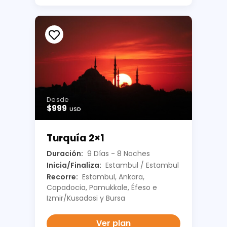
Desde
$999
USD
Turquía 2×1
Duración:
9 Días - 8 Noches
Inicia/Finaliza:
Estambul / Estambul
Recorre:
Estambul, Ankara,
Capadocia, Pamukkale, Éfeso e
Izmir/Kusadasi y Bursa
Ver plan